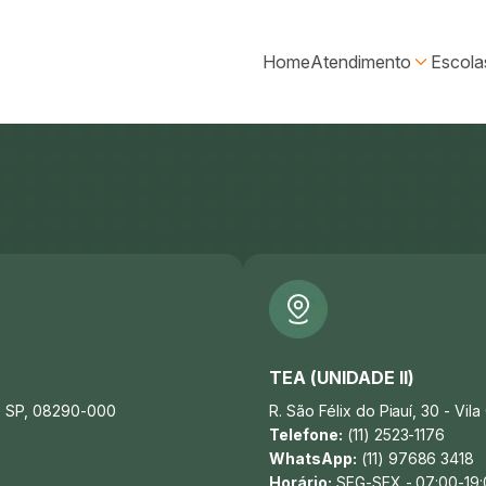
Home
Atendimento
Escola
TEA (UNIDADE II)
 - SP, 08290-000
R. São Félix do Piauí, 30 - Vi
Telefone:
(11) 2523-1176
WhatsApp:
(11) 97686 3418
Horário:
SEG-SEX - 07:00-19