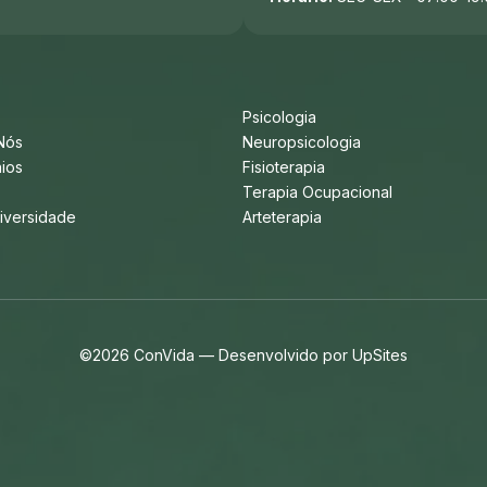
Psicologia
Nós
Neuropsicologia
ios
Fisioterapia
s
Terapia Ocupacional
iversidade
Arteterapia
©2026 ConVida — Desenvolvido por
UpSites